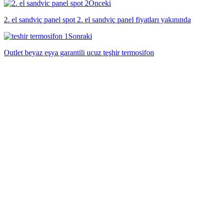
Önceki
2. el sandviç panel spot 2. el sandviç panel fiyatları yakınında
Sonraki
Outlet beyaz eşya garantili ucuz teşhir termosifon