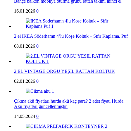
Bahçe balkon mobilya oturma grubu rattan takımı ikinci el
16.01.2026
0
2.el IKEA Söderhamn 4’lü Köşe Koltuk – Sıfır Kaplama, Puf
08.01.2026
0
2.EL VİNTAGE ÖRGÜ YEŞİL RATTAN KOLTUK
02.01.2026
0
Çıkma akü fiyatları hurda akü kaç para? 2 adet fiyatı Hurda
Akü fiyatları güncellenmiştir.
14.05.2024
0