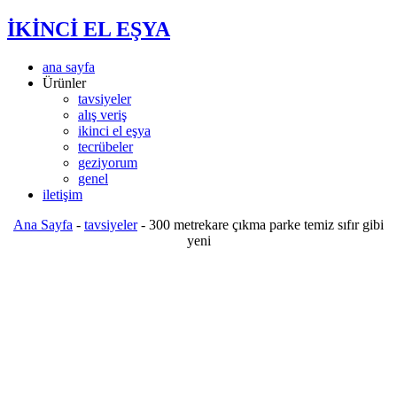
İKİNCİ EL EŞYA
ana sayfa
Ürünler
tavsiyeler
alış veriş
ikinci el eşya
tecrübeler
geziyorum
genel
iletişim
Ana Sayfa
-
tavsiyeler
-
300 metrekare çıkma parke temiz sıfır gibi
yeni