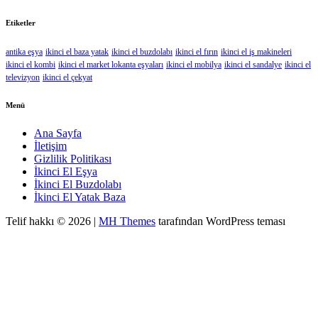
Etiketler
antika eşya
ikinci el baza yatak
ikinci el buzdolabı
ikinci el fırın
ikinci el iş makineleri
ikinci el kombi
ikinci el market lokanta eşyaları
ikinci el mobilya
ikinci el sandalye
ikinci el
televizyon
ikinci el çekyat
Menü
Ana Sayfa
İletişim
Gizlilik Politikası
İkinci El Eşya
İkinci El Buzdolabı
İkinci El Yatak Baza
Telif hakkı © 2026 |
MH Themes
tarafından WordPress teması