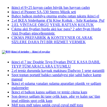
ikinci el 9×25 koyun çadırı büyük baş hayvan çadırı
ikinci el Pioneer SA-530 Stereo Müzik seti
Bahçe balkon mobilya oturma grubu rattan takımı ikinci el
2.el IKEA Söderhamn 4’lü Köşe Koltuk – Sıfır Kaplama, Puf
2.EL VİNTAGE ÖRGÜ YEŞİL RATTAN KOLTUK
Çıkma akü fiyatları hurda akü kaç para? 2 adet fiyatı Hurda
Akü fiyatları güncellenmiştir.
ÇIKMA PREFABRİK & KONTEYNER OLARAK
SİZLERE DAHA İYİ BİR HİZMET VERMEK
ikinci el ürünler – ikinci el eşyalar
ikinci el 7 inç Double Teyp Fiyatları İNCE KASA DABIL
TEYP TÜM ARAÇLARA UYUMLU
2.el temiz durumda kaynak makinası Dadwoo 1 sene garantili
Spot toptan portatif balıkçı sandalyesi plaj sahil bahçe kamp
mangal
İkinci el sulama vanaları sulama aparatları plastik ve sağlam
malzemeler
İkinci el balkon kapısı sağlam ve temiz çıkma kapı
Son derece sağlam iki tane çelik kapı. ağır ve kalın sac’dan
imal edilmiş spot çelik kapı
Mdf tozu mdf talaşı satılık çuval çuval mdf tozu