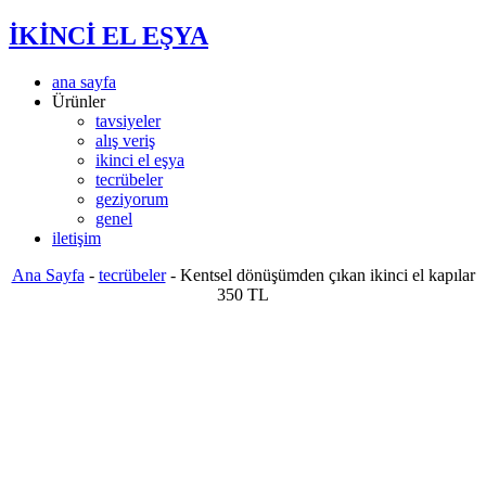
İKİNCİ EL EŞYA
ana sayfa
Ürünler
tavsiyeler
alış veriş
ikinci el eşya
tecrübeler
geziyorum
genel
iletişim
Ana Sayfa
-
tecrübeler
-
Kentsel dönüşümden çıkan ikinci el kapılar
350 TL