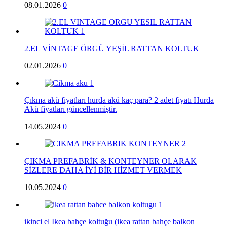
08.01.2026
0
2.EL VİNTAGE ÖRGÜ YEŞİL RATTAN KOLTUK
02.01.2026
0
Çıkma akü fiyatları hurda akü kaç para? 2 adet fiyatı Hurda
Akü fiyatları güncellenmiştir.
14.05.2024
0
ÇIKMA PREFABRİK & KONTEYNER OLARAK
SİZLERE DAHA İYİ BİR HİZMET VERMEK
10.05.2024
0
ikinci el Ikea bahçe koltuğu (ikea rattan bahçe balkon