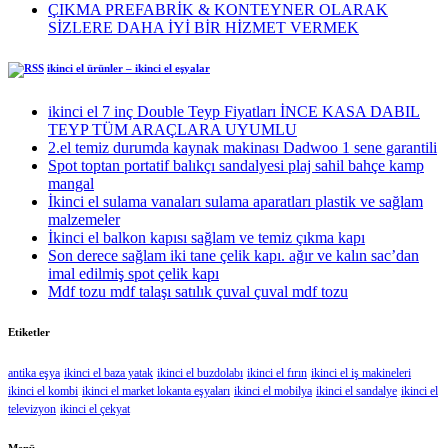
ÇIKMA PREFABRİK & KONTEYNER OLARAK
SİZLERE DAHA İYİ BİR HİZMET VERMEK
ikinci el ürünler – ikinci el eşyalar
ikinci el 7 inç Double Teyp Fiyatları İNCE KASA DABIL
TEYP TÜM ARAÇLARA UYUMLU
2.el temiz durumda kaynak makinası Dadwoo 1 sene garantili
Spot toptan portatif balıkçı sandalyesi plaj sahil bahçe kamp
mangal
İkinci el sulama vanaları sulama aparatları plastik ve sağlam
malzemeler
İkinci el balkon kapısı sağlam ve temiz çıkma kapı
Son derece sağlam iki tane çelik kapı. ağır ve kalın sac’dan
imal edilmiş spot çelik kapı
Mdf tozu mdf talaşı satılık çuval çuval mdf tozu
Etiketler
antika eşya
ikinci el baza yatak
ikinci el buzdolabı
ikinci el fırın
ikinci el iş makineleri
ikinci el kombi
ikinci el market lokanta eşyaları
ikinci el mobilya
ikinci el sandalye
ikinci el
televizyon
ikinci el çekyat