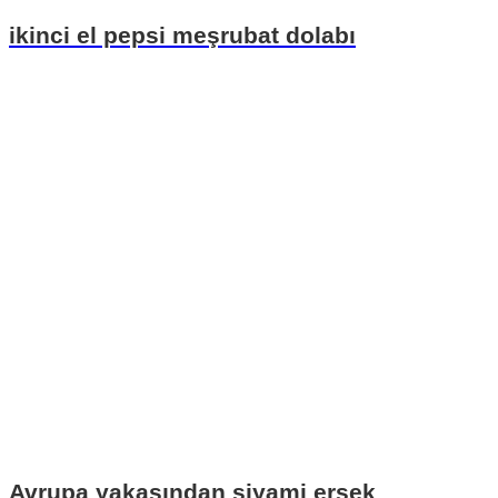
ikinci el pepsi meşrubat dolabı
Avrupa yakasından siyami ersek