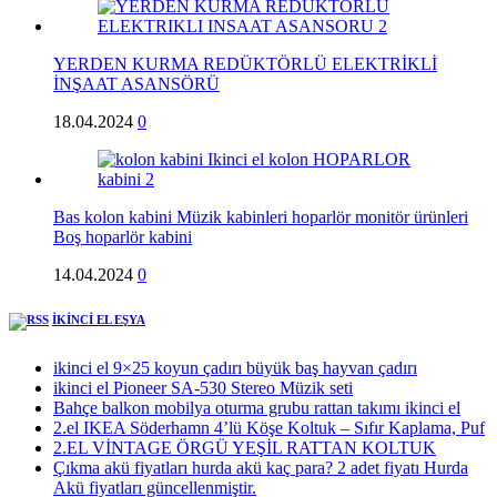
YERDEN KURMA REDÜKTÖRLÜ ELEKTRİKLİ
İNŞAAT ASANSÖRÜ
18.04.2024
0
Bas kolon kabini Müzik kabinleri hoparlör monitör ürünleri
Boş hoparlör kabini
14.04.2024
0
İKİNCİ EL EŞYA
ikinci el 9×25 koyun çadırı büyük baş hayvan çadırı
ikinci el Pioneer SA-530 Stereo Müzik seti
Bahçe balkon mobilya oturma grubu rattan takımı ikinci el
2.el IKEA Söderhamn 4’lü Köşe Koltuk – Sıfır Kaplama, Puf
2.EL VİNTAGE ÖRGÜ YEŞİL RATTAN KOLTUK
Çıkma akü fiyatları hurda akü kaç para? 2 adet fiyatı Hurda
Akü fiyatları güncellenmiştir.