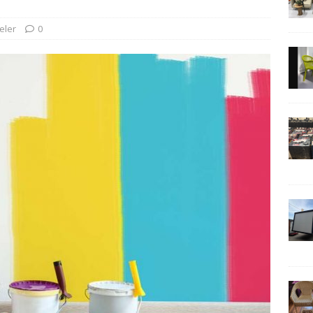
eler
0