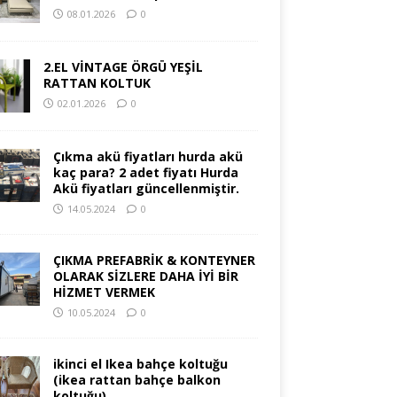
08.01.2026
0
2.EL VİNTAGE ÖRGÜ YEŞİL
RATTAN KOLTUK
02.01.2026
0
Çıkma akü fiyatları hurda akü
kaç para? 2 adet fiyatı Hurda
Akü fiyatları güncellenmiştir.
14.05.2024
0
ÇIKMA PREFABRİK & KONTEYNER
OLARAK SİZLERE DAHA İYİ BİR
HİZMET VERMEK
10.05.2024
0
ikinci el Ikea bahçe koltuğu
(ikea rattan bahçe balkon
koltuğu)