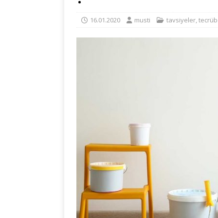
16.01.2020
musti
tavsiyeler
,
tecrüb