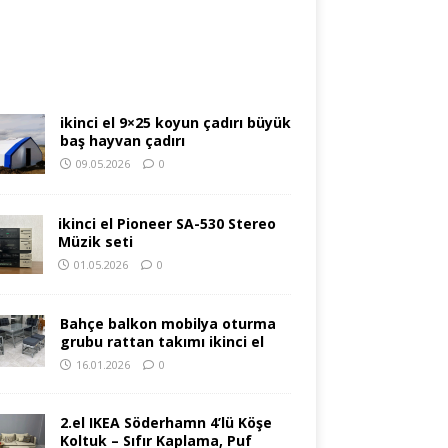
ikinci el 9×25 koyun çadırı büyük
baş hayvan çadırı
09.05.2026
0
ikinci el Pioneer SA-530 Stereo
Müzik seti
01.05.2026
0
Bahçe balkon mobilya oturma
grubu rattan takımı ikinci el
16.01.2026
0
2.el IKEA Söderhamn 4’lü Köşe
Koltuk – Sıfır Kaplama, Puf