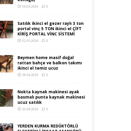
06.05.2024
0
Satılık ikinci el gezer raylı 3 ton
portal vinç 5 TON ikinci el ÇİFT
KİRİŞ PORTAL VİNC SİSTEMİ
02.05.2024
0
Beymen home masif doğal
rattan bahçe ve balkon takımı
ikinci el temiz ucuz
28.04.2024
0
Nokta kaynak makinesi ayak
basmalı punta kaynak makinesi
ucuz satılık
22.04.2024
0
YERDEN KURMA REDÜKTÖRLÜ