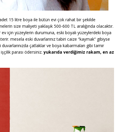
 adet 15 litre boya ile bütün evi çok rahat bir şekilde
emelerin size maliyeti yaklaşık 500-600 TL aralığında olacaktır.
bir ev için yüzeylerin durumuna, eski boyalı yüzeylerdeki boya
sterir. mesela eski duvarlarınız tabiri caize “kaymak” gibiyse
ki duvarlarınızda çatlaklar ve boya kabarmaları gibi tamir
şçilik parası ödersiniz.
yukarıda verdiğimiz rakam, en az