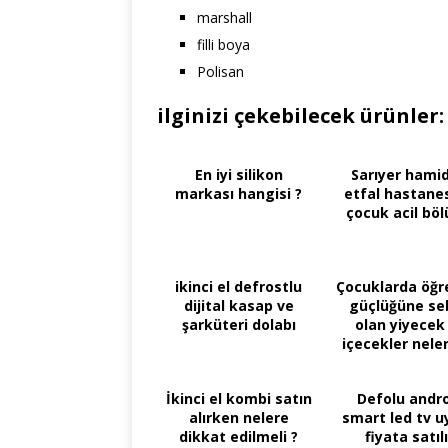
marshall
filli boya
Polisan
ilginizi çekebilecek ürünler:
En iyi silikon
Sarıyer hamid
markası hangisi ?
etfal hastanes
çocuk acil bö
ikinci el defrostlu
Çocuklarda öğ
dijital kasap ve
güçlüğüne se
şarküteri dolabı
olan yiyecek
içecekler neler
İkinci el kombi satın
Defolu andr
alırken nelere
smart led tv 
dikkat edilmeli ?
fiyata satıl