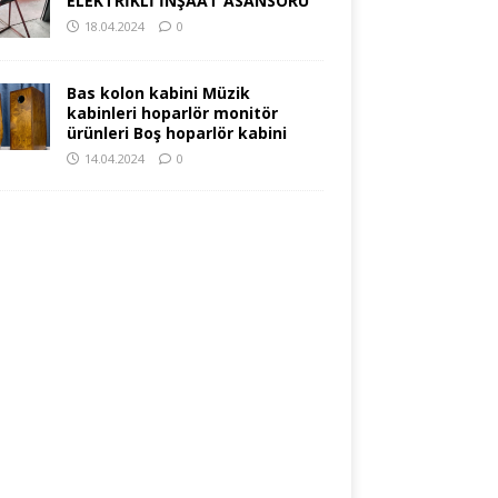
ELEKTRİKLİ İNŞAAT ASANSÖRÜ
18.04.2024
0
Bas kolon kabini Müzik
kabinleri hoparlör monitör
ürünleri Boş hoparlör kabini
14.04.2024
0