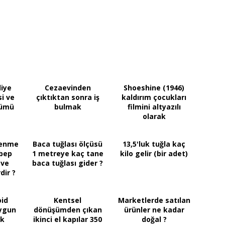
iye
Cezaevinden
Shoeshine (1946)
i ve
çıktıktan sonra iş
kaldırım çocukları
lümü
bulmak
filmini altyazılı
olarak
izleyebilirsiniz.
renme
Baca tuğlası ölçüsü
13,5'luk tuğla kaç
bep
1 metreye kaç tane
kilo gelir (bir adet)
 ve
baca tuğlası gider ?
dir ?
oid
Kentsel
Marketlerde satılan
uygun
dönüşümden çıkan
ürünler ne kadar
ık
ikinci el kapılar 350
doğal ?