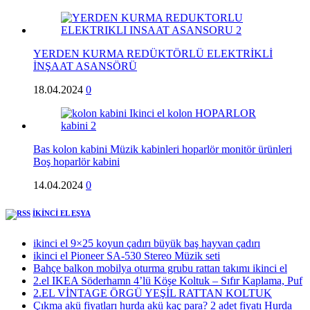
YERDEN KURMA REDÜKTÖRLÜ ELEKTRİKLİ
İNŞAAT ASANSÖRÜ
18.04.2024
0
Bas kolon kabini Müzik kabinleri hoparlör monitör ürünleri
Boş hoparlör kabini
14.04.2024
0
İKİNCİ EL EŞYA
ikinci el 9×25 koyun çadırı büyük baş hayvan çadırı
ikinci el Pioneer SA-530 Stereo Müzik seti
Bahçe balkon mobilya oturma grubu rattan takımı ikinci el
2.el IKEA Söderhamn 4’lü Köşe Koltuk – Sıfır Kaplama, Puf
2.EL VİNTAGE ÖRGÜ YEŞİL RATTAN KOLTUK
Çıkma akü fiyatları hurda akü kaç para? 2 adet fiyatı Hurda