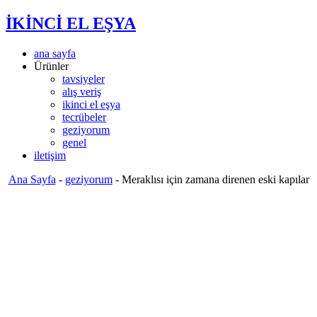
İKİNCİ EL EŞYA
ana sayfa
Ürünler
tavsiyeler
alış veriş
ikinci el eşya
tecrübeler
geziyorum
genel
iletişim
Ana Sayfa
-
geziyorum
-
Meraklısı için zamana direnen eski kapılar