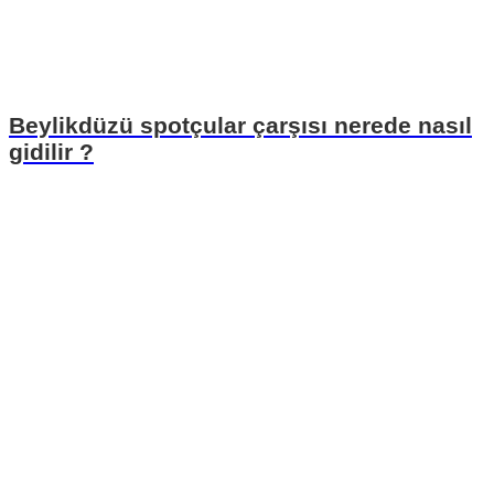
Beylikdüzü spotçular çarşısı nerede nasıl
gidilir ?