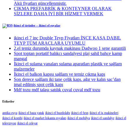
Akü fiyatları güncellenmiştir.
ÇIKMA PREFABRİK & KONTEYNER OLARAK
SİZLERE DAHA İYİ BİR HİZMET VERMEK
ikinci el ürünler – ikinci el eşyalar
ikinci el 7 inç Double Teyp Fiyatları İNCE KASA DABIL
TEYP TÜM ARAÇLARA UYUMLU
2.el temiz durumda kaynak makinası Dadwoo 1 sene garantili
Spot toptan portatif balıkçı sandalyesi plaj sahil bahçe kamp
mangal
İkinci el sulama vanaları sulama aparatları plastik ve sağlam
malzemeler
İkinci el balkon kapısı sağlam ve temiz çıkma kapı
Son derece sağlam iki tane çelik kapı. ağır ve kalın sac’dan
imal edilmiş spot çelik kapı
Mdf tozu mdf talaşı satılık çuval çuval mdf tozu
Etiketler
antika eşya
ikinci el baza yatak
ikinci el buzdolabı
ikinci el fırın
ikinci el iş makineleri
ikinci el kombi
ikinci el market lokanta eşyaları
ikinci el mobilya
ikinci el sandalye
ikinci el
televizyon
ikinci el çekyat