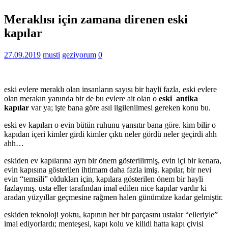
Meraklısı için zamana direnen eski
kapılar
27.09.2019
musti
geziyorum
0
eski evlere meraklı olan insanların sayısı bir hayli fazla, eski evlere
olan merakın yanında bir de bu evlere ait olan o
eski antika
kapılar
var ya; işte bana göre asıl ilgilenilmesi gereken konu bu.
eski ev kapıları o evin bütün ruhunu yansıtır bana göre. kim bilir o
kapıdan içeri kimler girdi kimler çıktı neler gördü neler geçirdi ahh
ahh…
eskiden ev kapılarına ayrı bir önem gösterilirmiş, evin içi bir kenara,
evin kapısına gösterilen ihtimam daha fazla imiş. kapılar, bir nevi
evin “temsili” oldukları için, kapılara gösterilen önem bir hayli
fazlaymış. usta eller tarafından imal edilen nice kapılar vardır ki
aradan yüzyıllar geçmesine rağmen halen günümüze kadar gelmiştir.
eskiden teknoloji yoktu, kapının her bir parçasını ustalar “elleriyle”
imal ediyorlardı; menteşesi, kapı kolu ve kilidi hatta kapı çivisi