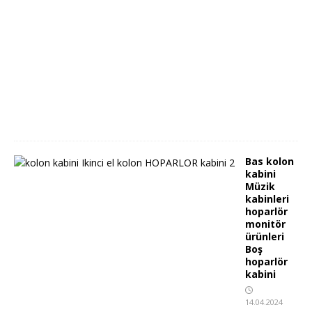
1
8
.
0
4
.
2
0
2
4
Bas kolon
kabini
Müzik
kabinleri
hoparlör
monitör
ürünleri
Boş
hoparlör
kabini
14.04.2024