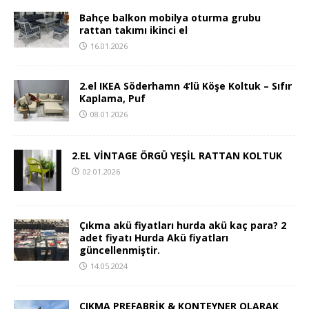
Bahçe balkon mobilya oturma grubu
rattan takımı ikinci el
16.01.2026
2.el IKEA Söderhamn 4’lü Köşe Koltuk – Sıfır
Kaplama, Puf
08.01.2026
2.EL VİNTAGE ÖRGÜ YEŞİL RATTAN KOLTUK
02.01.2026
Çıkma akü fiyatları hurda akü kaç para? 2
adet fiyatı Hurda Akü fiyatları
güncellenmiştir.
14.05.2024
ÇIKMA PREFABRİK & KONTEYNER OLARAK