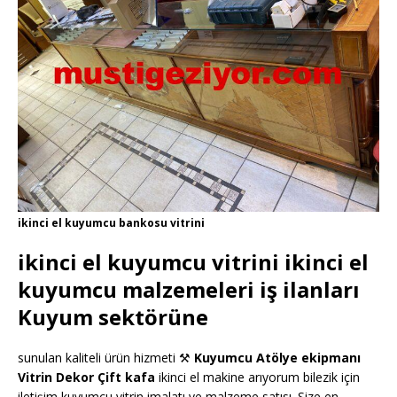
ikinci el kuyumcu bankosu vitrini
ikinci el kuyumcu vitrini ikinci el
kuyumcu malzemeleri iş ilanları
Kuyum sektörüne
sunulan kaliteli ürün hizmeti ⚒
Kuyumcu Atölye ekipmanı
Vitrin Dekor Çift kafa
ikinci el makine arıyorum bilezik için
iletişim kuyumcu vitrin imalatı ve malzeme satısı. Size en