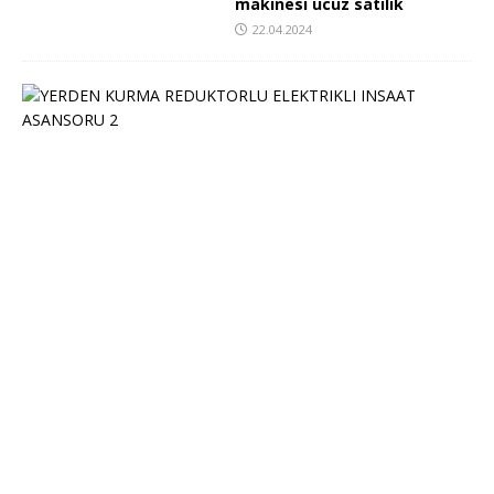
makinesi ucuz satılık
22.04.2024
Y
E
R
D
E
N
K
U
R
M
A
R
E
D
Ü
K
T
Ö
R
L
Ü