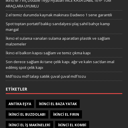
ikinci el 7 inç Double Teyp Fiyatları İNCE KASA DABIL TEYP TÜM
ARAÇLARA UYUMLU
2.el temiz durumda kaynak makinası Dadwoo 1 sene garantili
Spot toptan portatif balıkçı sandalyesi plaj sahil bahçe kamp
mangal
İkinci el sulama vanaları sulama aparatları plastik ve sağlam
malzemeler
İkinci el balkon kapısı sağlam ve temiz çıkma kapı
Son derece sağlam iki tane çelik kapı. ağır ve kalın sac’dan imal
edilmiş spot çelik kapı
Mdf tozu mdf talaşı satılık çuval çuval mdf tozu
ETIKETLER
ANTIKA EŞYA
IKINCI EL BAZA YATAK
IKINCI EL BUZDOLABI
IKINCI EL FIRIN
IKINCI EL IŞ MAKINELERI
IKINCI EL KOMBI