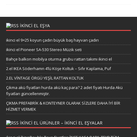
İKİNCİ EL EŞYA
ikinci el 9×25 koyun çadırı büyük baş hayvan çadırı
ikinci el Pioneer SA-530 Stereo Müzik seti
Bahçe balkon mobilya oturma grubu rattan takımı ikinci el
2.el IKEA Söderhamn 4’lü Köşe Koltuk – Sıfır Kaplama, Puf
2.EL VİNTAGE ÖRGÜ YEŞİL RATTAN KOLTUK
Çıkma akü fiyatları hurda akü kaç para? 2 adet fiyatı Hurda Akü
fiyatları güncellenmiştir.
ÇIKMA PREFABRİK & KONTEYNER OLARAK SİZLERE DAHA İYİ BİR
HİZMET VERMEK
IKINCI EL ÜRÜNLER – IKINCI EL EŞYALAR