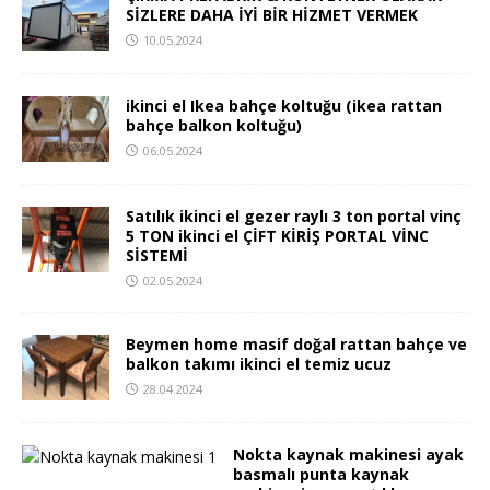
SİZLERE DAHA İYİ BİR HİZMET VERMEK
10.05.2024
ikinci el Ikea bahçe koltuğu (ikea rattan
bahçe balkon koltuğu)
06.05.2024
Satılık ikinci el gezer raylı 3 ton portal vinç
5 TON ikinci el ÇİFT KİRİŞ PORTAL VİNC
SİSTEMİ
02.05.2024
Beymen home masif doğal rattan bahçe ve
balkon takımı ikinci el temiz ucuz
28.04.2024
Nokta kaynak makinesi ayak
basmalı punta kaynak