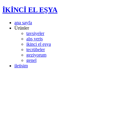
İKİNCİ EL EŞYA
ana sayfa
Ürünler
tavsiyeler
alış veriş
ikinci el eşya
tecrübeler
geziyorum
genel
iletişim