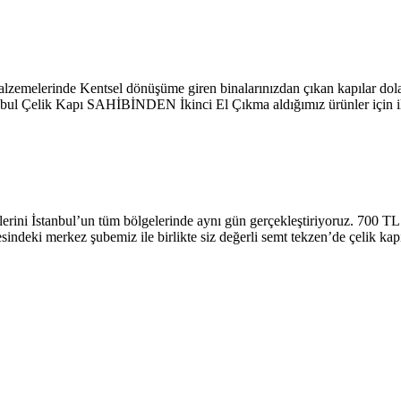
zemelerinde Kentsel dönüşüme giren binalarınızdan çıkan kapılar dolap
anbul Çelik Kapı SAHİBİNDEN İkinci El Çıkma aldığımız ürünler için ilgi
emlerini İstanbul’un tüm bölgelerinde aynı gün gerçekleştiriyoruz. 700 T
indeki merkez şubemiz ile birlikte siz değerli semt tekzen’de çelik kapı 