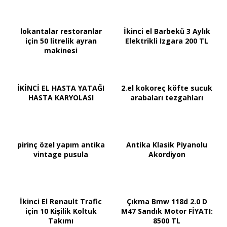
lokantalar restoranlar
İkinci el Barbekü 3 Aylık
için 50 litrelik ayran
Elektrikli Izgara 200 TL
makinesi
İKİNCİ EL HASTA YATAĞI
2.el kokoreç köfte sucuk
HASTA KARYOLASI
arabaları tezgahları
pirinç özel yapım antika
Antika Klasik Piyanolu
vintage pusula
Akordiyon
İkinci El Renault Trafic
Çıkma Bmw 118d 2.0 D
için 10 Kişilik Koltuk
M47 Sandık Motor FİYATI:
Takımı
8500 TL