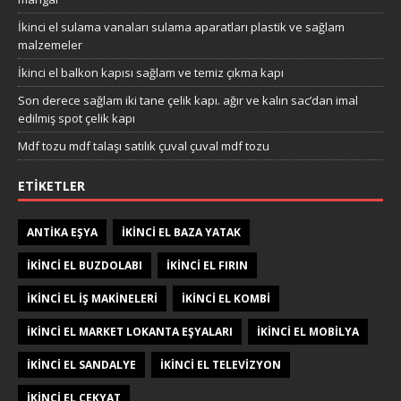
İkinci el sulama vanaları sulama aparatları plastik ve sağlam
malzemeler
İkinci el balkon kapısı sağlam ve temiz çıkma kapı
Son derece sağlam iki tane çelik kapı. ağır ve kalın sac’dan imal
edilmiş spot çelik kapı
Mdf tozu mdf talaşı satılık çuval çuval mdf tozu
ETIKETLER
ANTIKA EŞYA
IKINCI EL BAZA YATAK
IKINCI EL BUZDOLABI
IKINCI EL FIRIN
IKINCI EL IŞ MAKINELERI
IKINCI EL KOMBI
IKINCI EL MARKET LOKANTA EŞYALARI
IKINCI EL MOBILYA
IKINCI EL SANDALYE
IKINCI EL TELEVIZYON
IKINCI EL ÇEKYAT