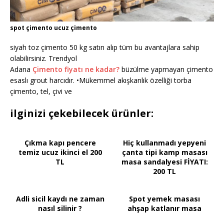
spot çimento ucuz çimento
siyah toz çimento 50 kg satın alıp tüm bu avantajlara sahip
olabilirsiniz. Trendyol
Adana
Çimento fiyatı ne kadar?
büzülme yapmayan çimento
esaslı grout harcıdır. •Mükemmel akışkanlık özelliği torba
çimento, tel, çivi ve
ilginizi çekebilecek ürünler:
Çıkma kapı pencere
Hiç kullanmadı yepyeni
temiz ucuz ikinci el 200
çanta tipi kamp masası
TL
masa sandalyesi FİYATI:
200 TL
Adli sicil kaydı ne zaman
Spot yemek masası
nasıl silinir ?
ahşap katlanır masa