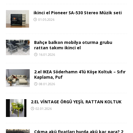
ikinci el Pioneer SA-530 Stereo Müzik seti
01.05.2026
Bahçe balkon mobilya oturma grubu
rattan takımı ikinci el
16.01.2026
2.el IKEA Söderhamn 4’lü Köşe Koltuk – Sıfır
Kaplama, Puf
08.01.2026
2.EL VİNTAGE ÖRGÜ YEŞİL RATTAN KOLTUK
02.01.2026
Çıkma akü fiyatları hurda akü kaç para? 2