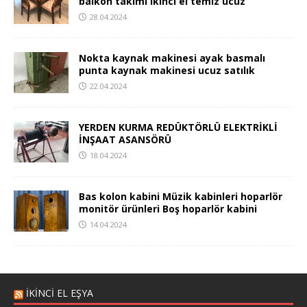
balkon takımı ikinci el temiz ucuz
28.04.2024
Nokta kaynak makinesi ayak basmalı
punta kaynak makinesi ucuz satılık
22.04.2024
YERDEN KURMA REDÜKTÖRLÜ ELEKTRİKLİ
İNŞAAT ASANSÖRÜ
18.04.2024
Bas kolon kabini Müzik kabinleri hoparlör
monitör ürünleri Boş hoparlör kabini
14.04.2024
İKİNCİ EL EŞYA