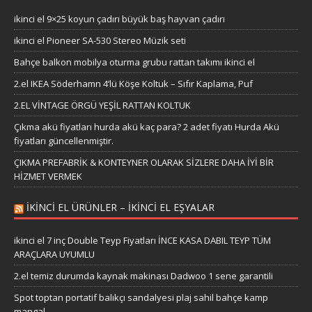
ikinci el 9×25 koyun çadırı büyük baş hayvan çadırı
ikinci el Pioneer SA-530 Stereo Müzik seti
Bahçe balkon mobilya oturma grubu rattan takımı ikinci el
2.el IKEA Söderhamn 4’lü Köşe Koltuk – Sıfır Kaplama, Puf
2.EL VİNTAGE ÖRGÜ YEŞİL RATTAN KOLTUK
Çıkma akü fiyatları hurda akü kaç para? 2 adet fiyatı Hurda Akü
fiyatları güncellenmiştir.
ÇIKMA PREFABRİK & KONTEYNER OLARAK SİZLERE DAHA İYİ BİR
HİZMET VERMEK
IKINCI EL ÜRÜNLER – IKINCI EL EŞYALAR
ikinci el 7 inç Double Teyp Fiyatları İNCE KASA DABIL TEYP TÜM
ARAÇLARA UYUMLU
2.el temiz durumda kaynak makinası Dadwoo 1 sene garantili
Spot toptan portatif balıkçı sandalyesi plaj sahil bahçe kamp
mangal