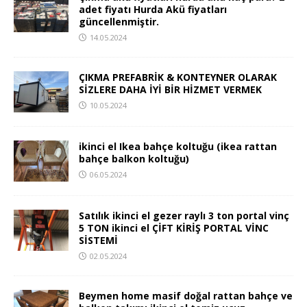
adet fiyatı Hurda Akü fiyatları
güncellenmiştir.
14.05.2024
ÇIKMA PREFABRİK & KONTEYNER OLARAK
SİZLERE DAHA İYİ BİR HİZMET VERMEK
10.05.2024
ikinci el Ikea bahçe koltuğu (ikea rattan
bahçe balkon koltuğu)
06.05.2024
Satılık ikinci el gezer raylı 3 ton portal vinç
5 TON ikinci el ÇİFT KİRİŞ PORTAL VİNC
SİSTEMİ
02.05.2024
Beymen home masif doğal rattan bahçe ve