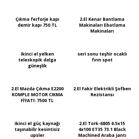
Çıkma ferforje kapı
2.El Kenar Bantlama
demir kapı 750 TL
Makinaları Ebatlama
Makinaları
ikinci el yelken
seri sonu teşhir ocaklı
teleskopik dalga
fırın spot
güneşlik
2.El Mazda Çıkma E2200
2.El Fakir Elektrikli Şofben
KOMPLE MOTOR CIKMA
Rezistansı
FİYATI: 7500 TL
ikinci el güç kaynağı
2.El Tork-6805 6.5x15
taşınabilir kesintisiz
4x100 ET35 73.1 Black
upsler
Machined Araba Jantı