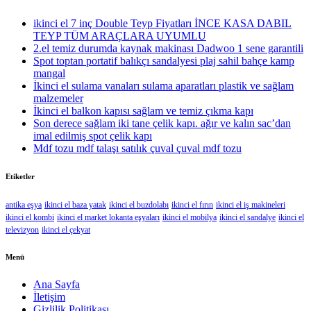
ikinci el 7 inç Double Teyp Fiyatları İNCE KASA DABIL
TEYP TÜM ARAÇLARA UYUMLU
2.el temiz durumda kaynak makinası Dadwoo 1 sene garantili
Spot toptan portatif balıkçı sandalyesi plaj sahil bahçe kamp
mangal
İkinci el sulama vanaları sulama aparatları plastik ve sağlam
malzemeler
İkinci el balkon kapısı sağlam ve temiz çıkma kapı
Son derece sağlam iki tane çelik kapı. ağır ve kalın sac’dan
imal edilmiş spot çelik kapı
Mdf tozu mdf talaşı satılık çuval çuval mdf tozu
Etiketler
antika eşya
ikinci el baza yatak
ikinci el buzdolabı
ikinci el fırın
ikinci el iş makineleri
ikinci el kombi
ikinci el market lokanta eşyaları
ikinci el mobilya
ikinci el sandalye
ikinci el
televizyon
ikinci el çekyat
Menü
Ana Sayfa
İletişim
Gizlilik Politikası