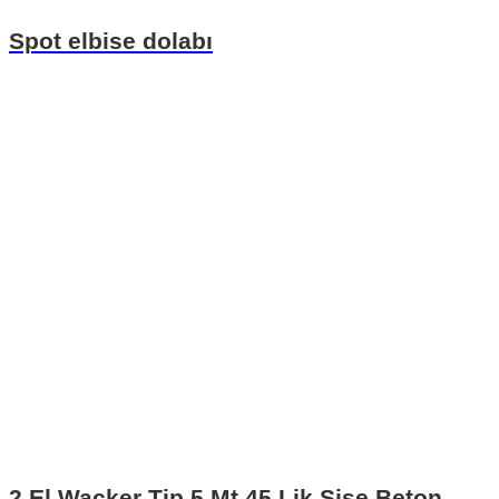
Spot elbise dolabı
2.El Wacker Tip 5 Mt 45 Lik Şişe Beton