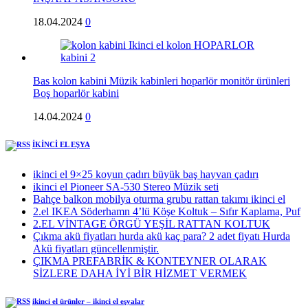
18.04.2024
0
Bas kolon kabini Müzik kabinleri hoparlör monitör ürünleri
Boş hoparlör kabini
14.04.2024
0
İKİNCİ EL EŞYA
ikinci el 9×25 koyun çadırı büyük baş hayvan çadırı
ikinci el Pioneer SA-530 Stereo Müzik seti
Bahçe balkon mobilya oturma grubu rattan takımı ikinci el
2.el IKEA Söderhamn 4’lü Köşe Koltuk – Sıfır Kaplama, Puf
2.EL VİNTAGE ÖRGÜ YEŞİL RATTAN KOLTUK
Çıkma akü fiyatları hurda akü kaç para? 2 adet fiyatı Hurda
Akü fiyatları güncellenmiştir.
ÇIKMA PREFABRİK & KONTEYNER OLARAK
SİZLERE DAHA İYİ BİR HİZMET VERMEK
ikinci el ürünler – ikinci el eşyalar