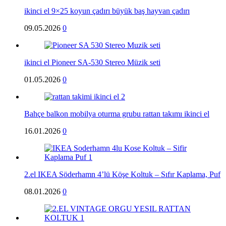
ikinci el 9×25 koyun çadırı büyük baş hayvan çadırı
09.05.2026
0
ikinci el Pioneer SA-530 Stereo Müzik seti
01.05.2026
0
Bahçe balkon mobilya oturma grubu rattan takımı ikinci el
16.01.2026
0
2.el IKEA Söderhamn 4’lü Köşe Koltuk – Sıfır Kaplama, Puf
08.01.2026
0