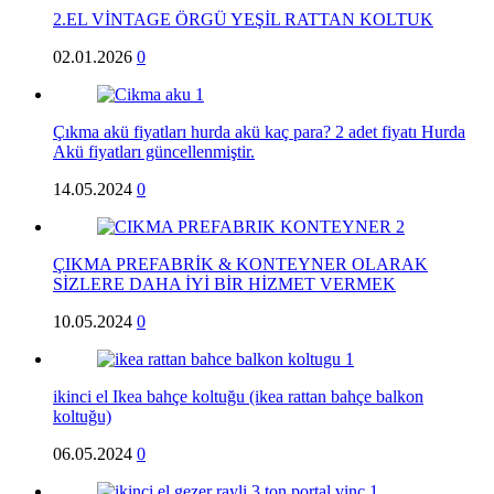
2.EL VİNTAGE ÖRGÜ YEŞİL RATTAN KOLTUK
02.01.2026
0
Çıkma akü fiyatları hurda akü kaç para? 2 adet fiyatı Hurda
Akü fiyatları güncellenmiştir.
14.05.2024
0
ÇIKMA PREFABRİK & KONTEYNER OLARAK
SİZLERE DAHA İYİ BİR HİZMET VERMEK
10.05.2024
0
ikinci el Ikea bahçe koltuğu (ikea rattan bahçe balkon
koltuğu)
06.05.2024
0