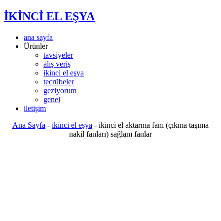
İKİNCİ EL EŞYA
ana sayfa
Ürünler
tavsiyeler
alış veriş
ikinci el eşya
tecrübeler
geziyorum
genel
iletişim
Ana Sayfa
-
ikinci el eşya
-
ikinci el aktarma fanı (çıkma taşıma
nakil fanları) sağlam fanlar