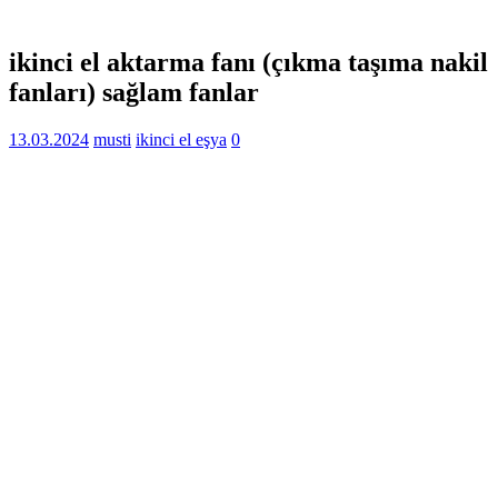
ikinci el aktarma fanı (çıkma taşıma nakil
fanları) sağlam fanlar
13.03.2024
musti
ikinci el eşya
0