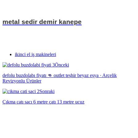
metal sedir demir kanepe
ikinci el iş makineleri
Önceki
defolu buzdolabı fiyatı 👊 outlet teşhir beyaz eşya · Arçelik
Revizyonlu Ürünler
Sonraki
Çıkma çatı sacı 6 metre çatı 13 metre ucuz