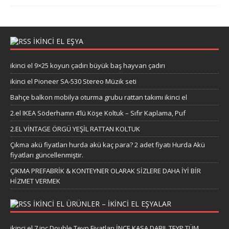
İKİNCİ EL EŞYA
ikinci el 9×25 koyun çadırı büyük baş hayvan çadırı
ikinci el Pioneer SA-530 Stereo Müzik seti
Bahçe balkon mobilya oturma grubu rattan takımı ikinci el
2.el IKEA Söderhamn 4’lü Köşe Koltuk – Sıfır Kaplama, Puf
2.EL VİNTAGE ÖRGÜ YEŞİL RATTAN KOLTUK
Çıkma akü fiyatları hurda akü kaç para? 2 adet fiyatı Hurda Akü
fiyatları güncellenmiştir.
ÇIKMA PREFABRİK & KONTEYNER OLARAK SİZLERE DAHA İYİ BİR
HİZMET VERMEK
IKINCI EL ÜRÜNLER – IKINCI EL EŞYALAR
ikinci el 7 inç Double Teyp Fiyatları İNCE KASA DABIL TEYP TÜM