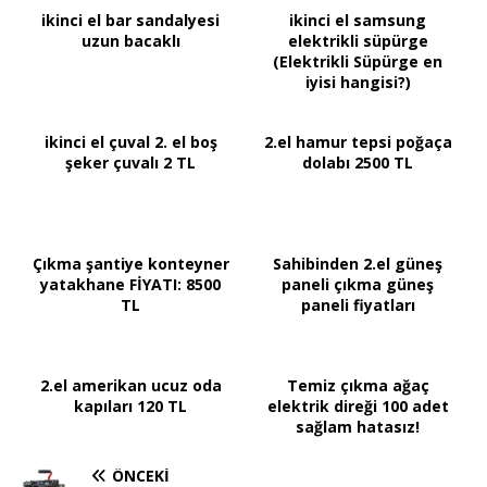
ikinci el bar sandalyesi
ikinci el samsung
uzun bacaklı
elektrikli süpürge
(Elektrikli Süpürge en
iyisi hangisi?)
ikinci el çuval 2. el boş
2.el hamur tepsi poğaça
şeker çuvalı 2 TL
dolabı 2500 TL
Çıkma şantiye konteyner
Sahibinden 2.el güneş
yatakhane FİYATI: 8500
paneli çıkma güneş
TL
paneli fiyatları
2.el amerikan ucuz oda
Temiz çıkma ağaç
kapıları 120 TL
elektrik direği 100 adet
sağlam hatasız!
ÖNCEKI