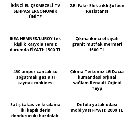
İKİNCİ EL ÇEKMECELİ TV
2.El Fakir Elektrikli Şofben
SEHPASI ERGONOMİK
Rezistansı
ÜNİTE
IKEA HEMNES/LURÖY tek
Çıkma ikinci el siyah
kişilik karyola temiz
granit mutfak mermeri
durumda FİYATI: 1500 TL
1500 TL
450 amper çantalı su
Çıkma Tertemiz LG Dacıa
soğutmalı gaz altı
kumandasi orjİnal
kaynak makinesi
saĞlam Renault Orjinal
Teyp
Satış takas ve kiralama
Defolu yatak odası
iki kapılı derin
mobilyası FİYATI: 2000 TL
donduruculu buzdolabı