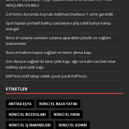
ARAÇLARA UYUMLU
2.el temiz durumda kaynak makinası Dadwoo 1 sene garantili
Spot toptan portatif balıkçı sandalyesi plaj sahil bahçe kamp
mangal
İkinci el sulama vanaları sulama aparatları plastik ve sağlam
malzemeler
İkinci el balkon kapısı sağlam ve temiz çıkma kapı
Son derece sağlam iki tane çelik kapı. ağır ve kalın sac’dan imal
edilmiş spot çelik kapı
Mdf tozu mdf talaşı satılık çuval çuval mdf tozu
ETIKETLER
ANTIKA EŞYA
IKINCI EL BAZA YATAK
IKINCI EL BUZDOLABI
IKINCI EL FIRIN
IKINCI EL IŞ MAKINELERI
IKINCI EL KOMBI