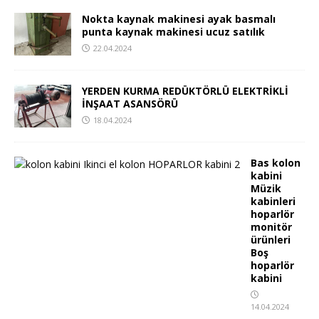
Nokta kaynak makinesi ayak basmalı
punta kaynak makinesi ucuz satılık
22.04.2024
YERDEN KURMA REDÜKTÖRLÜ ELEKTRİKLİ
İNŞAAT ASANSÖRÜ
18.04.2024
Bas kolon
kabini
Müzik
kabinleri
hoparlör
monitör
ürünleri
Boş
hoparlör
kabini
14.04.2024