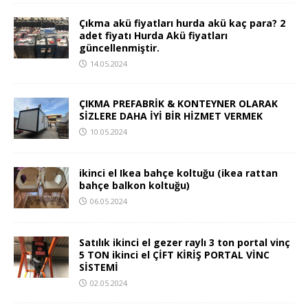
Çıkma akü fiyatları hurda akü kaç para? 2
adet fiyatı Hurda Akü fiyatları
güncellenmiştir.
14.05.2024
ÇIKMA PREFABRİK & KONTEYNER OLARAK
SİZLERE DAHA İYİ BİR HİZMET VERMEK
10.05.2024
ikinci el Ikea bahçe koltuğu (ikea rattan
bahçe balkon koltuğu)
06.05.2024
Satılık ikinci el gezer raylı 3 ton portal vinç
5 TON ikinci el ÇİFT KİRİŞ PORTAL VİNC
SİSTEMİ
02.05.2024