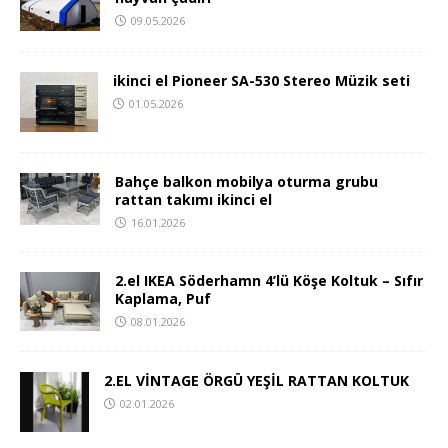
09.05.2026
ikinci el Pioneer SA-530 Stereo Müzik seti
01.05.2026
Bahçe balkon mobilya oturma grubu
rattan takımı ikinci el
16.01.2026
2.el IKEA Söderhamn 4’lü Köşe Koltuk – Sıfır
Kaplama, Puf
08.01.2026
2.EL VİNTAGE ÖRGÜ YEŞİL RATTAN KOLTUK
02.01.2026