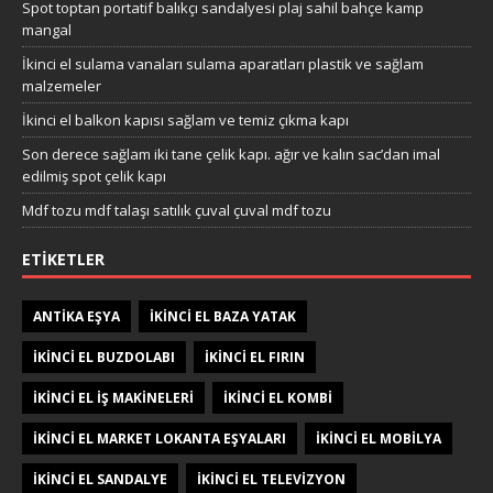
Spot toptan portatif balıkçı sandalyesi plaj sahil bahçe kamp
mangal
İkinci el sulama vanaları sulama aparatları plastik ve sağlam
malzemeler
İkinci el balkon kapısı sağlam ve temiz çıkma kapı
Son derece sağlam iki tane çelik kapı. ağır ve kalın sac’dan imal
edilmiş spot çelik kapı
Mdf tozu mdf talaşı satılık çuval çuval mdf tozu
ETIKETLER
ANTIKA EŞYA
IKINCI EL BAZA YATAK
IKINCI EL BUZDOLABI
IKINCI EL FIRIN
IKINCI EL IŞ MAKINELERI
IKINCI EL KOMBI
IKINCI EL MARKET LOKANTA EŞYALARI
IKINCI EL MOBILYA
IKINCI EL SANDALYE
IKINCI EL TELEVIZYON