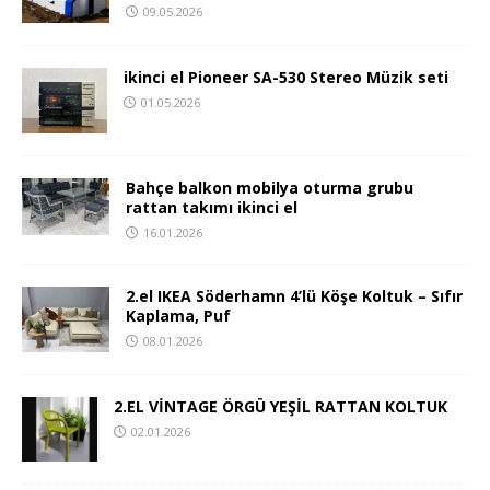
09.05.2026
ikinci el Pioneer SA-530 Stereo Müzik seti
01.05.2026
Bahçe balkon mobilya oturma grubu
rattan takımı ikinci el
16.01.2026
2.el IKEA Söderhamn 4’lü Köşe Koltuk – Sıfır
Kaplama, Puf
08.01.2026
2.EL VİNTAGE ÖRGÜ YEŞİL RATTAN KOLTUK
02.01.2026