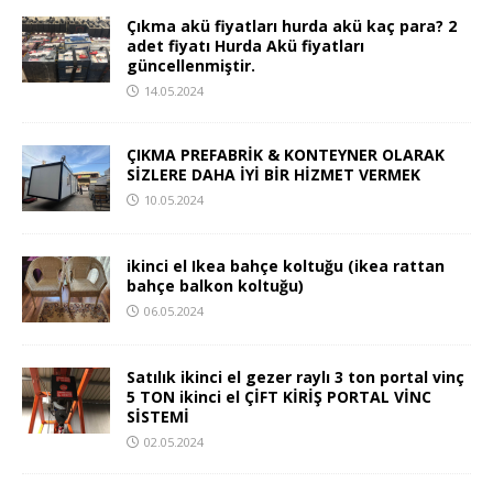
Çıkma akü fiyatları hurda akü kaç para? 2
adet fiyatı Hurda Akü fiyatları
güncellenmiştir.
14.05.2024
ÇIKMA PREFABRİK & KONTEYNER OLARAK
SİZLERE DAHA İYİ BİR HİZMET VERMEK
10.05.2024
ikinci el Ikea bahçe koltuğu (ikea rattan
bahçe balkon koltuğu)
06.05.2024
Satılık ikinci el gezer raylı 3 ton portal vinç
5 TON ikinci el ÇİFT KİRİŞ PORTAL VİNC
SİSTEMİ
02.05.2024