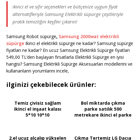
ikinci el ve sıfır seçenekleri ve bütçenize uygun fiyat
alternatifleriyle Samsung Elektrikli süpürge çeşitleriyle
pratik temizliğin keyfini çıkarın!
Samsung Robot süpürge
,
Samsung 2000wat elektrikli
süpürge
Ikinci el elektrikli süpürge ne kadar? Samsung süpürge
fiyatları ne kadar? En ucuz Samsung Elektrikli Süpürge fiyatları
549,00 TL’den başlayan fırsatlarla Elektrikli Süpürge en iyisi
hangisi? Samsung Elektrikli Süpürge Aksesuarları modellerini ve
kullananların yorumlarını incele,
ilginizi çekebilecek ürünler:
Temiz çivisiz sağlam
Bol miktarda çıkma
ikinci el inşaat kalası
parke satılık 500
5*10 10*10
metrekare ikinci el parke
2.el ucuz alçalıp yükselen
Çıkma Tertemiz LG Dacıa