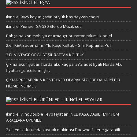
İKİNCİ EL EŞYA
ikinci el 9×25 koyun çadırı büyük baş hayvan çadırı
ikinci el Pioneer SA-530 Stereo Müzik seti
Bahçe balkon mobilya oturma grubu rattan takımı ikinci el
2.el IKEA Söderhamn 4’lü Köşe Koltuk – Sıfır Kaplama, Puf
2.EL VİNTAGE ÖRGÜ YEŞİL RATTAN KOLTUK
Çıkma akü fiyatları hurda akü kaç para? 2 adet fiyatı Hurda Akü
fiyatları güncellenmiştir.
ÇIKMA PREFABRİK & KONTEYNER OLARAK SİZLERE DAHA İYİ BİR
HİZMET VERMEK
IKINCI EL ÜRÜNLER – IKINCI EL EŞYALAR
ikinci el 7 inç Double Teyp Fiyatları İNCE KASA DABIL TEYP TÜM
ARAÇLARA UYUMLU
2.el temiz durumda kaynak makinası Dadwoo 1 sene garantili