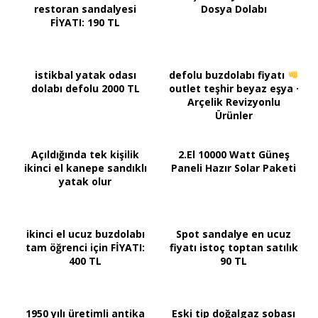
restoran sandalyesi
Dosya Dolabı
FİYATI: 190 TL
istikbal yatak odası
defolu buzdolabı fiyatı
dolabı defolu 2000 TL
outlet teşhir beyaz eşya ·
Arçelik Revizyonlu
Ürünler
Açıldığında tek kişilik
2.El 10000 Watt Güneş
ikinci el kanepe sandıklı
Paneli Hazır Solar Paketi
yatak olur
ikinci el ucuz buzdolabı
Spot sandalye en ucuz
tam öğrenci için FİYATI:
fiyatı istoç toptan satılık
400 TL
90 TL
1950 yılı üretimli antika
Eski tip doğalgaz sobası