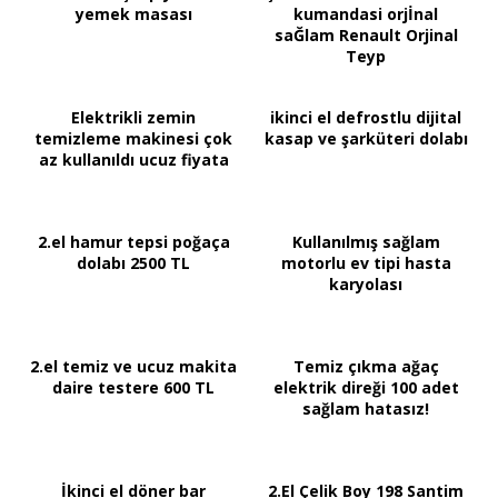
yemek masası
kumandasi orjİnal
saĞlam Renault Orjinal
Teyp
Elektrikli zemin
ikinci el defrostlu dijital
temizleme makinesi çok
kasap ve şarküteri dolabı
az kullanıldı ucuz fiyata
2.el hamur tepsi poğaça
Kullanılmış sağlam
dolabı 2500 TL
motorlu ev tipi hasta
karyolası
2.el temiz ve ucuz makita
Temiz çıkma ağaç
daire testere 600 TL
elektrik direği 100 adet
sağlam hatasız!
İkinci el döner bar
2.El Çelik Boy 198 Santim