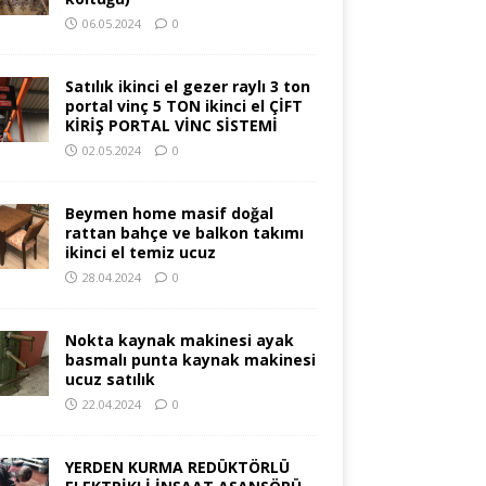
06.05.2024
0
Satılık ikinci el gezer raylı 3 ton
portal vinç 5 TON ikinci el ÇİFT
KİRİŞ PORTAL VİNC SİSTEMİ
02.05.2024
0
Beymen home masif doğal
rattan bahçe ve balkon takımı
ikinci el temiz ucuz
28.04.2024
0
Nokta kaynak makinesi ayak
basmalı punta kaynak makinesi
ucuz satılık
22.04.2024
0
YERDEN KURMA REDÜKTÖRLÜ