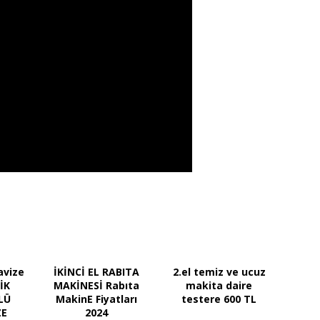
avize
İKİNCİ EL RABITA
2.el temiz ve ucuz
İK
MAKİNESİ Rabıta
makita daire
LÜ
MakinE Fiyatları
testere 600 TL
ZE
2024