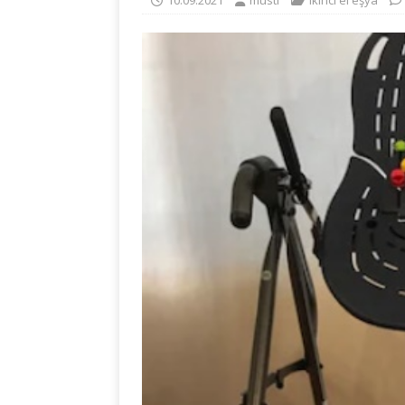
10.09.2021
musti
ikinci el eşya