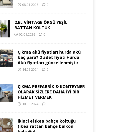
08.01.2026
0
2.EL VİNTAGE ÖRGÜ YEŞİL
RATTAN KOLTUK
02.01.2026
0
Çıkma akü fiyatları hurda akü
kaç para? 2 adet fiyatı Hurda
Akü fiyatları güncellenmiştir.
14.05.2024
0
ÇIKMA PREFABRİK & KONTEYNER
OLARAK SİZLERE DAHA İYİ BİR
HİZMET VERMEK
10.05.2024
0
ikinci el Ikea bahçe koltuğu
(ikea rattan bahçe balkon
koltuğu)