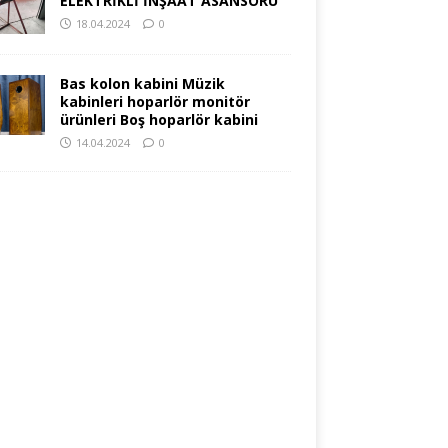
ELEKTRİKLİ İNŞAAT ASANSÖRÜ
18.04.2024
0
Bas kolon kabini Müzik
kabinleri hoparlör monitör
ürünleri Boş hoparlör kabini
14.04.2024
0