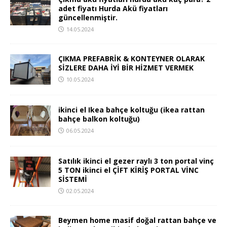
adet fiyatı Hurda Akü fiyatları
güncellenmiştir.
14.05.2024
ÇIKMA PREFABRİK & KONTEYNER OLARAK
SİZLERE DAHA İYİ BİR HİZMET VERMEK
10.05.2024
ikinci el Ikea bahçe koltuğu (ikea rattan
bahçe balkon koltuğu)
06.05.2024
Satılık ikinci el gezer raylı 3 ton portal vinç
5 TON ikinci el ÇİFT KİRİŞ PORTAL VİNC
SİSTEMİ
02.05.2024
Beymen home masif doğal rattan bahçe ve