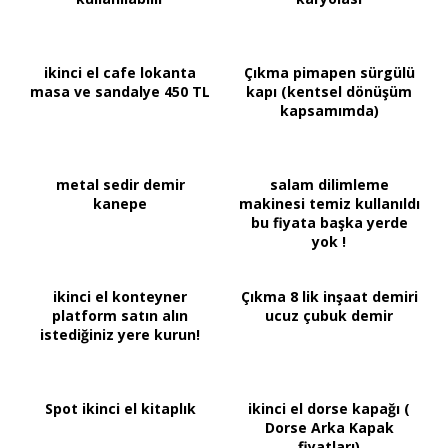
ikinci el cafe lokanta
Çıkma pimapen sürgülü
masa ve sandalye 450 TL
kapı (kentsel dönüşüm
kapsamımda)
metal sedir demir
salam dilimleme
kanepe
makinesi temiz kullanıldı
bu fiyata başka yerde
yok !
ikinci el konteyner
Çıkma 8 lik inşaat demiri
platform satın alın
ucuz çubuk demir
istediğiniz yere kurun!
Spot ikinci el kitaplık
ikinci el dorse kapağı (
Dorse Arka Kapak
fiyatları)