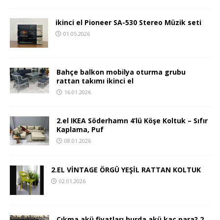
ikinci el Pioneer SA-530 Stereo Müzik seti
01.05.2026
Bahçe balkon mobilya oturma grubu
rattan takımı ikinci el
16.01.2026
2.el IKEA Söderhamn 4’lü Köşe Koltuk – Sıfır
Kaplama, Puf
08.01.2026
2.EL VİNTAGE ÖRGÜ YEŞİL RATTAN KOLTUK
02.01.2026
Çıkma akü fiyatları hurda akü kaç para? 2