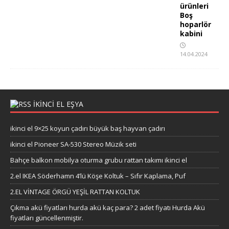
ürünleri
Boş
hoparlör
kabini
14.04.2024
İKİNCİ EL EŞYA
ikinci el 9×25 koyun çadırı büyük baş hayvan çadırı
ikinci el Pioneer SA-530 Stereo Müzik seti
Bahçe balkon mobilya oturma grubu rattan takımı ikinci el
2.el IKEA Söderhamn 4’lü Köşe Koltuk – Sıfır Kaplama, Puf
2.EL VİNTAGE ÖRGÜ YEŞİL RATTAN KOLTUK
Çıkma akü fiyatları hurda akü kaç para? 2 adet fiyatı Hurda Akü
fiyatları güncellenmiştir.