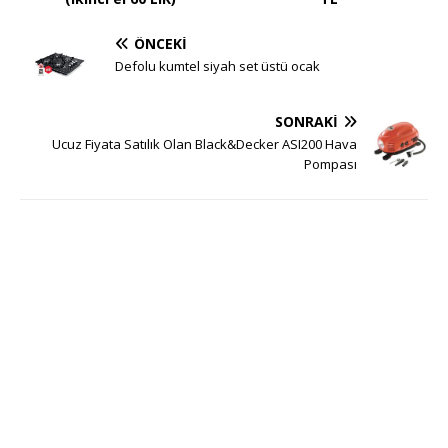
ÖNCEKI
Defolu kumtel siyah set üstü ocak
SONRAKI
Ucuz Fiyata Satılık Olan Black&Decker ASI200 Hava
Pompası