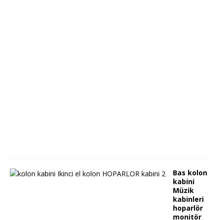
A
N
S
Ö
R
Ü
1
8
.
0
4
.
2
0
2
4
Bas kolon
kabini
Müzik
kabinleri
hoparlör
monitör