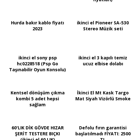
Hurda bakır kablo fiyatı
ikinci el Pioneer SA-530
2023
Stereo Müzik seti
ikinci el sony psp
ikinci el 3 kapılı temiz
hc0228518 (Psp Go
ucuz elbise dolabı
Taşınabilir Oyun Konsolu)
Kentsel dönüşüm çıkma
İkinci El Mt Kask Targo
kombi 5 adet hepsi
Mat Siyah Vizörlü Smoke
sağlam
60'LIK DİK GÖVDE HIZAR
Defolu fırın garantisi
ŞERİT TESTERE BIÇKI
başlatılmadı FİYATI: 2500
(ikinci el 60 LIK)
TL