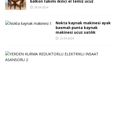
balkon takımı ikinci el temiz ucuz
28.04.2024
Nokta kaynak makinesi ayak
basmalı punta kaynak
makinesi ucuz satılık
22.04.2024
Y
E
R
D
E
N
K
U
R
M
A
R
E
D