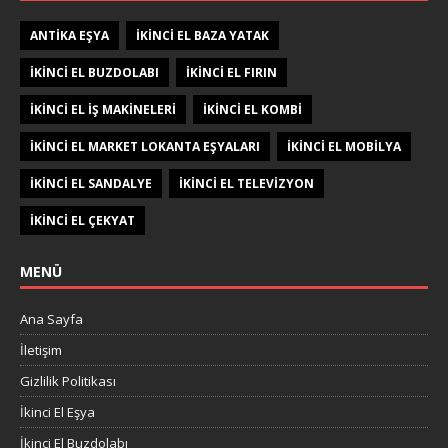
ANTIKA EŞYA
IKINCI EL BAZA YATAK
IKINCI EL BUZDOLABI
IKINCI EL FIRIN
IKINCI EL IŞ MAKINELERI
IKINCI EL KOMBI
IKINCI EL MARKET LOKANTA EŞYALARI
IKINCI EL MOBILYA
IKINCI EL SANDALYE
IKINCI EL TELEVIZYON
IKINCI EL ÇEKYAT
MENÜ
Ana Sayfa
İletişim
Gizlilik Politikası
İkinci El Eşya
İkinci El Buzdolabı