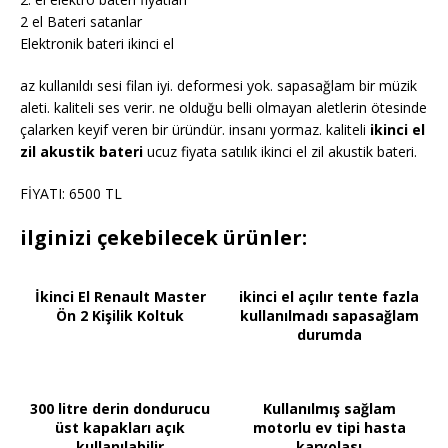
2 el Bateri satanlar
Elektronik bateri ikinci el
az kullanıldı sesi filan iyi. deformesi yok. sapasağlam bir müzik
aleti. kaliteli ses verir. ne olduğu belli olmayan aletlerin ötesinde
çalarken keyif veren bir üründür. insanı yormaz. kaliteli
ikinci el
zil akustik bateri
ucuz fiyata satılık ikinci el zil akustik bateri.
FİYATI: 6500 TL
ilginizi çekebilecek ürünler:
İkinci El Renault Master
ikinci el açılır tente fazla
Ön 2 Kişilik Koltuk
kullanılmadı sapasağlam
durumda
300 litre derin dondurucu
Kullanılmış sağlam
üst kapakları açık
motorlu ev tipi hasta
kullanılabilir
karyolası