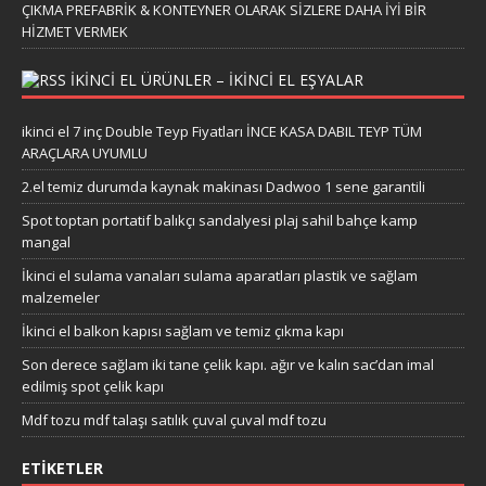
ÇIKMA PREFABRİK & KONTEYNER OLARAK SİZLERE DAHA İYİ BİR
HİZMET VERMEK
IKINCI EL ÜRÜNLER – IKINCI EL EŞYALAR
ikinci el 7 inç Double Teyp Fiyatları İNCE KASA DABIL TEYP TÜM
ARAÇLARA UYUMLU
2.el temiz durumda kaynak makinası Dadwoo 1 sene garantili
Spot toptan portatif balıkçı sandalyesi plaj sahil bahçe kamp
mangal
İkinci el sulama vanaları sulama aparatları plastik ve sağlam
malzemeler
İkinci el balkon kapısı sağlam ve temiz çıkma kapı
Son derece sağlam iki tane çelik kapı. ağır ve kalın sac’dan imal
edilmiş spot çelik kapı
Mdf tozu mdf talaşı satılık çuval çuval mdf tozu
ETIKETLER