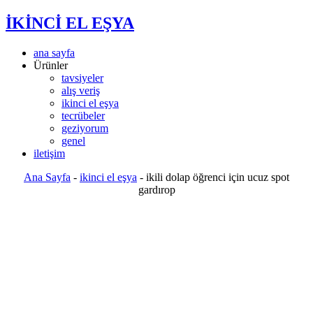
İKİNCİ EL EŞYA
ana sayfa
Ürünler
tavsiyeler
alış veriş
ikinci el eşya
tecrübeler
geziyorum
genel
iletişim
Ana Sayfa
-
ikinci el eşya
-
ikili dolap öğrenci için ucuz spot
gardırop