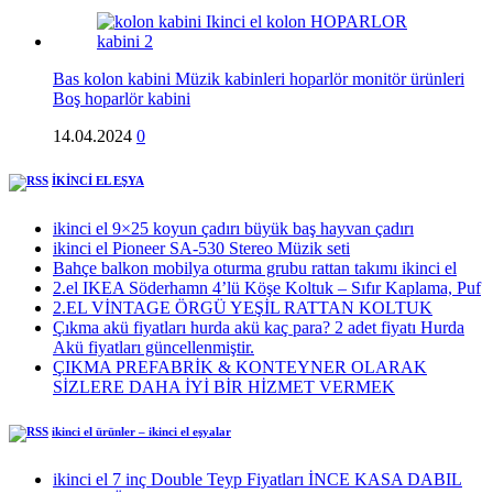
Bas kolon kabini Müzik kabinleri hoparlör monitör ürünleri
Boş hoparlör kabini
14.04.2024
0
İKİNCİ EL EŞYA
ikinci el 9×25 koyun çadırı büyük baş hayvan çadırı
ikinci el Pioneer SA-530 Stereo Müzik seti
Bahçe balkon mobilya oturma grubu rattan takımı ikinci el
2.el IKEA Söderhamn 4’lü Köşe Koltuk – Sıfır Kaplama, Puf
2.EL VİNTAGE ÖRGÜ YEŞİL RATTAN KOLTUK
Çıkma akü fiyatları hurda akü kaç para? 2 adet fiyatı Hurda
Akü fiyatları güncellenmiştir.
ÇIKMA PREFABRİK & KONTEYNER OLARAK
SİZLERE DAHA İYİ BİR HİZMET VERMEK
ikinci el ürünler – ikinci el eşyalar
ikinci el 7 inç Double Teyp Fiyatları İNCE KASA DABIL