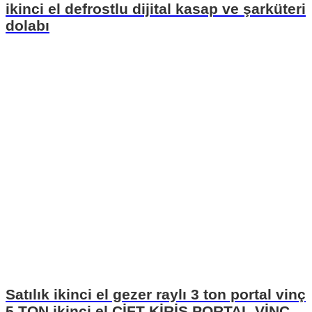
ikinci el defrostlu dijital kasap ve şarküteri
dolabı
Satılık ikinci el gezer raylı 3 ton portal vinç
5 TON ikinci el ÇİFT KİRİŞ PORTAL VİNC