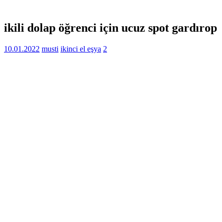
ikili dolap öğrenci için ucuz spot gardırop
10.01.2022
musti
ikinci el eşya
2