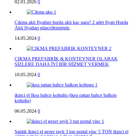
02.01.2026
0
Çıkma akü fiyatları hurda akü kaç para? 2 adet fiyatı Hurda
Akü fiyatları güncellenmiştir.
14.05.2024
0
ÇIKMA PREFABRİK & KONTEYNER OLARAK
SİZLERE DAHA İYİ BİR HİZMET VERMEK
10.05.2024
0
ikinci el Ikea bahçe koltuğu (ikea rattan bahçe balkon
koltuğu)
06.05.2024
0
Satılık ikinci el gezer raylı 3 ton portal vinç 5 TON ikinci el