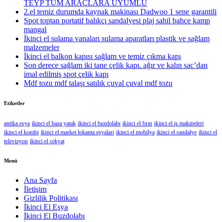
TEYP TÜM ARAÇLARA UYUMLU
2.el temiz durumda kaynak makinası Dadwoo 1 sene garantili
Spot toptan portatif balıkçı sandalyesi plaj sahil bahçe kamp
mangal
İkinci el sulama vanaları sulama aparatları plastik ve sağlam
malzemeler
İkinci el balkon kapısı sağlam ve temiz çıkma kapı
Son derece sağlam iki tane çelik kapı. ağır ve kalın sac’dan
imal edilmiş spot çelik kapı
Mdf tozu mdf talaşı satılık çuval çuval mdf tozu
Etiketler
antika eşya
ikinci el baza yatak
ikinci el buzdolabı
ikinci el fırın
ikinci el iş makineleri
ikinci el kombi
ikinci el market lokanta eşyaları
ikinci el mobilya
ikinci el sandalye
ikinci el
televizyon
ikinci el çekyat
Menü
Ana Sayfa
İletişim
Gizlilik Politikası
İkinci El Eşya
İkinci El Buzdolabı