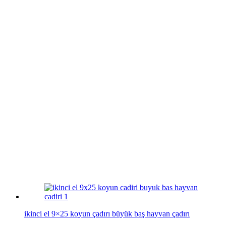
ikinci el 9×25 koyun çadırı büyük baş hayvan çadırı