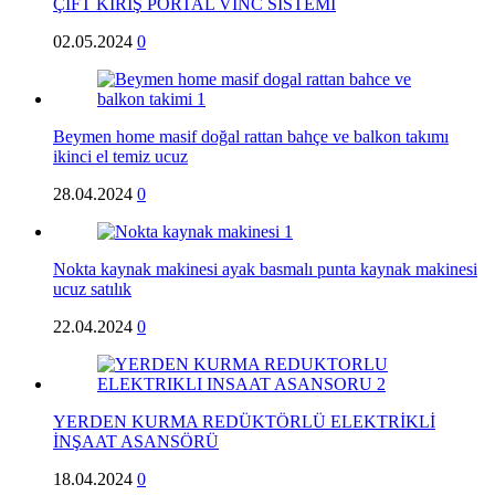
ÇİFT KİRİŞ PORTAL VİNC SİSTEMİ
02.05.2024
0
Beymen home masif doğal rattan bahçe ve balkon takımı
ikinci el temiz ucuz
28.04.2024
0
Nokta kaynak makinesi ayak basmalı punta kaynak makinesi
ucuz satılık
22.04.2024
0
YERDEN KURMA REDÜKTÖRLÜ ELEKTRİKLİ
İNŞAAT ASANSÖRÜ
18.04.2024
0