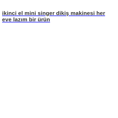
ikinci el mini singer dikiş makinesi her
eve lazım bir ürün