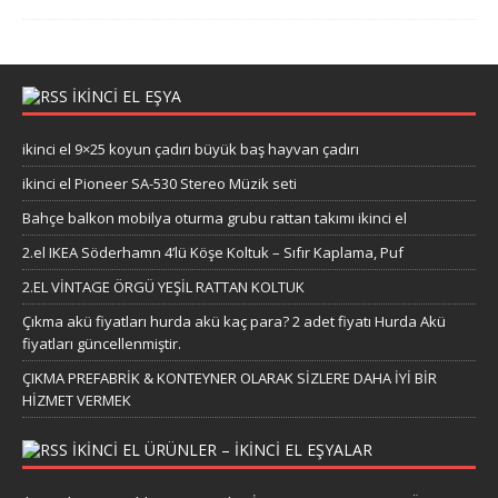
İKİNCİ EL EŞYA
ikinci el 9×25 koyun çadırı büyük baş hayvan çadırı
ikinci el Pioneer SA-530 Stereo Müzik seti
Bahçe balkon mobilya oturma grubu rattan takımı ikinci el
2.el IKEA Söderhamn 4’lü Köşe Koltuk – Sıfır Kaplama, Puf
2.EL VİNTAGE ÖRGÜ YEŞİL RATTAN KOLTUK
Çıkma akü fiyatları hurda akü kaç para? 2 adet fiyatı Hurda Akü
fiyatları güncellenmiştir.
ÇIKMA PREFABRİK & KONTEYNER OLARAK SİZLERE DAHA İYİ BİR
HİZMET VERMEK
IKINCI EL ÜRÜNLER – IKINCI EL EŞYALAR