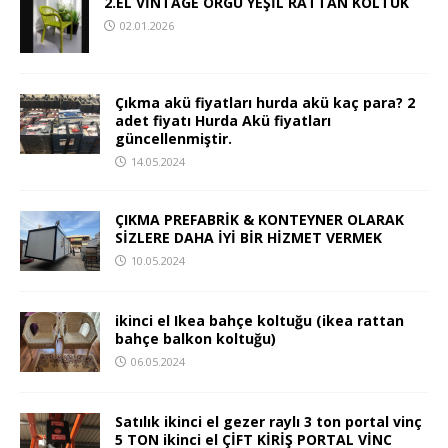
2.EL VİNTAGE ÖRGÜ YEŞİL RATTAN KOLTUK
02.01.2026
Çıkma akü fiyatları hurda akü kaç para? 2
adet fiyatı Hurda Akü fiyatları
güncellenmiştir.
14.05.2024
ÇIKMA PREFABRİK & KONTEYNER OLARAK
SİZLERE DAHA İYİ BİR HİZMET VERMEK
10.05.2024
ikinci el Ikea bahçe koltuğu (ikea rattan
bahçe balkon koltuğu)
06.05.2024
Satılık ikinci el gezer raylı 3 ton portal vinç
5 TON ikinci el ÇİFT KİRİŞ PORTAL VİNC