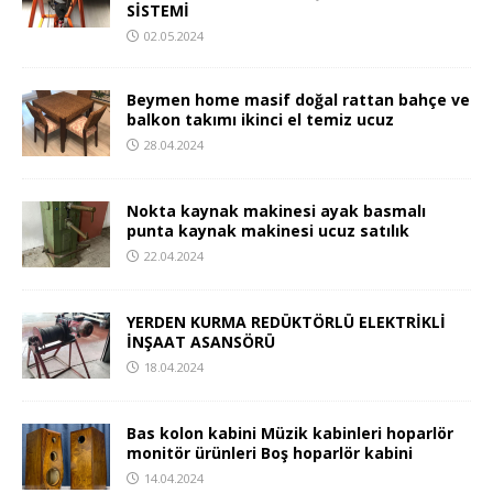
SİSTEMİ
02.05.2024
Beymen home masif doğal rattan bahçe ve
balkon takımı ikinci el temiz ucuz
28.04.2024
Nokta kaynak makinesi ayak basmalı
punta kaynak makinesi ucuz satılık
22.04.2024
YERDEN KURMA REDÜKTÖRLÜ ELEKTRİKLİ
İNŞAAT ASANSÖRÜ
18.04.2024
Bas kolon kabini Müzik kabinleri hoparlör
monitör ürünleri Boş hoparlör kabini
14.04.2024