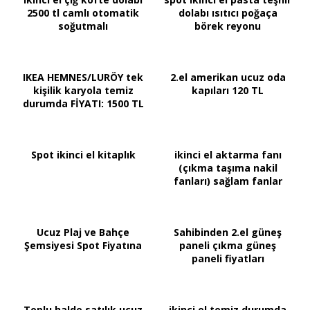
2500 tl camlı otomatik
dolabı ısıtıcı poğaça
soğutmalı
börek reyonu
IKEA HEMNES/LURÖY tek
2.el amerikan ucuz oda
kişilik karyola temiz
kapıları 120 TL
durumda FİYATI: 1500 TL
Spot ikinci el kitaplık
ikinci el aktarma fanı
(çıkma taşıma nakil
fanları) sağlam fanlar
Ucuz Plaj ve Bahçe
Sahibinden 2.el güneş
Şemsiyesi Spot Fiyatına
paneli çıkma güneş
paneli fiyatları
Toplu halde satılık ucuz
ikinci el temiz durumda