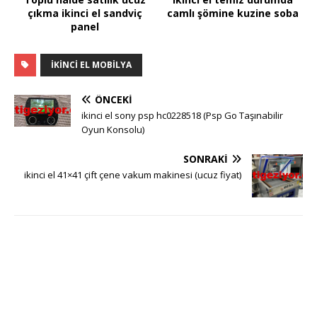
çıkma ikinci el sandviç
camlı şömine kuzine soba
panel
IKINCI EL MOBILYA
ÖNCEKI
ikinci el sony psp hc0228518 (Psp Go Taşınabilir
Oyun Konsolu)
SONRAKI
ikinci el 41×41 çift çene vakum makinesi (ucuz fiyat)