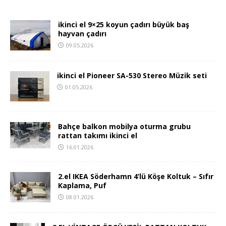
ikinci el 9×25 koyun çadırı büyük baş
hayvan çadırı
09.05.2026
ikinci el Pioneer SA-530 Stereo Müzik seti
01.05.2026
Bahçe balkon mobilya oturma grubu
rattan takımı ikinci el
16.01.2026
2.el IKEA Söderhamn 4’lü Köşe Koltuk – Sıfır
Kaplama, Puf
08.01.2026