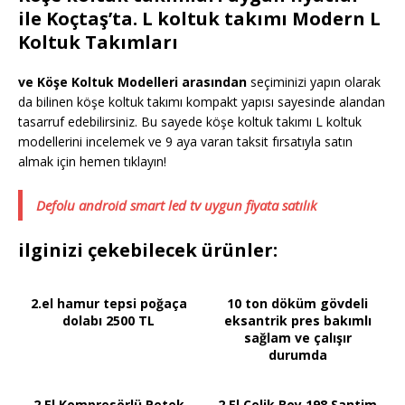
ile Koçtaş’ta. L koltuk takımı Modern L
Koltuk Takımları
ve Köşe Koltuk Modelleri arasından
seçiminizi yapın olarak
da bilinen köşe koltuk takımı kompakt yapısı sayesinde alandan
tasarruf edebilirsiniz. Bu sayede köşe koltuk takımı L koltuk
modellerini incelemek ve 9 aya varan taksit fırsatıyla satın
almak için hemen tıklayın!
Defolu android smart led tv uygun fiyata satılık
ilginizi çekebilecek ürünler:
2.el hamur tepsi poğaça
10 ton döküm gövdeli
dolabı 2500 TL
eksantrik pres bakımlı
sağlam ve çalışır
durumda
2.El Kompresörlü Petek
2.El Çelik Boy 198 Santim