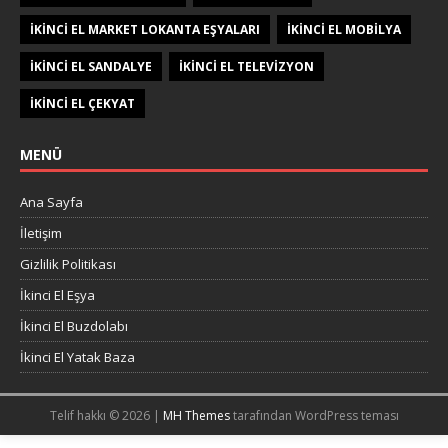
IKINCI EL MARKET LOKANTA EŞYALARI
IKINCI EL MOBILYA
IKINCI EL SANDALYE
IKINCI EL TELEVIZYON
IKINCI EL ÇEKYAT
MENÜ
Ana Sayfa
İletişim
Gizlilik Politikası
İkinci El Eşya
İkinci El Buzdolabı
İkinci El Yatak Baza
Telif hakkı © 2026 |
MH Themes
tarafından WordPress teması