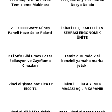
Temizleme Makinası
Dosya Dolabı
2.El 10000 Watt Güneş
İKİNCİ EL ÇEKMECELİ TV
Paneli Hazır Solar Paketi
SEHPASI ERGONOMİK
ÜNİTE
2.El Sıfır Gibi Umex Lazer
temiz durumda 2.el
Epilasyon ve Zayıflama
benzinli yamaha marka
Cihazları
jetski
ikinci el şişme bot FİYATI:
İKİNCİ EL İKEA YEMEK
1500 TL
MASASI AÇILIR KAPANIR
ikinci el çiğ köfte dolabı
spot ikinci el pasta teşhir