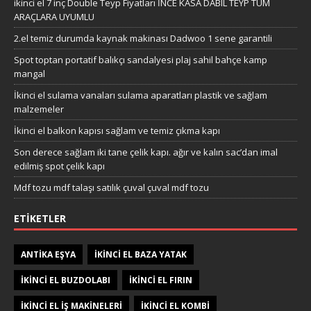
ikinci el 7 inç Double Teyp Fiyatları İNCE KASA DABIL TEYP TÜM
ARAÇLARA UYUMLU
2.el temiz durumda kaynak makinası Dadwoo 1 sene garantili
Spot toptan portatif balıkçı sandalyesi plaj sahil bahçe kamp
mangal
İkinci el sulama vanaları sulama aparatları plastik ve sağlam
malzemeler
İkinci el balkon kapısı sağlam ve temiz çıkma kapı
Son derece sağlam iki tane çelik kapı. ağır ve kalın sac’dan imal
edilmiş spot çelik kapı
Mdf tozu mdf talaşı satılık çuval çuval mdf tozu
ETIKETLER
ANTIKA EŞYA
IKINCI EL BAZA YATAK
IKINCI EL BUZDOLABI
IKINCI EL FIRIN
IKINCI EL IŞ MAKINELERI
IKINCI EL KOMBI