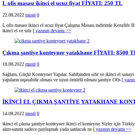
L ofis masası ikinci el ucuz fiyat FİYATI: 250 TL
22.08.2022
musti
0
L ofis masası ikinci el ucuz fiyat Çalışma Masası indirimle Kenzlife 
ikinci el ve sıfır
[ yazının devamı >>
Çıkma şantiye konteyner yatakhane FİYATI: 8500 T
18.08.2022
musti
0
Sağlam, Güçlü Konteyner Yapılar. Sahibinden sıfır ve ikinci el sanayi
yapıların taşınabilir olması ve uzun ömürlü olması şantiye Ofis
[ yazı
İKİNCİ EL ÇIKMA ŞANTİYE YATAKHANE KONTE
14.08.2022
musti
0
ikinci el çıkma şantiye konteyner ikinci el konteynır Sizler için Türk
alım-satımı sadece paylaşmak yada satılacak ne
[ yazının devamı >>