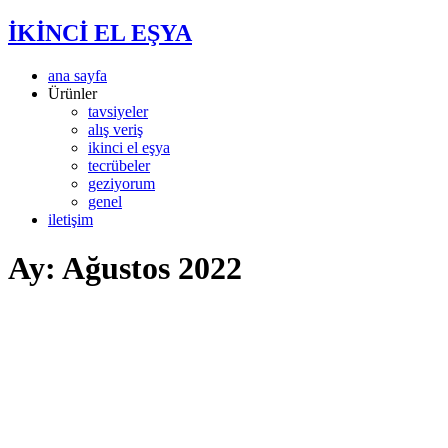
İKİNCİ EL EŞYA
ana sayfa
Ürünler
tavsiyeler
alış veriş
ikinci el eşya
tecrübeler
geziyorum
genel
iletişim
Ay:
Ağustos 2022