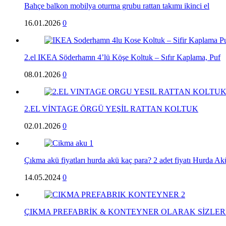
Bahçe balkon mobilya oturma grubu rattan takımı ikinci el
16.01.2026
0
2.el IKEA Söderhamn 4’lü Köşe Koltuk – Sıfır Kaplama, Puf
08.01.2026
0
2.EL VİNTAGE ÖRGÜ YEŞİL RATTAN KOLTUK
02.01.2026
0
Çıkma akü fiyatları hurda akü kaç para? 2 adet fiyatı Hurda Akü 
14.05.2024
0
ÇIKMA PREFABRİK & KONTEYNER OLARAK SİZLERE