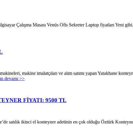
Bilgisayar Çalışma Masası Venüs Ofis Sekreter Laptop fiyatları Yeni gi
L
 makineleri, makine imalatçıları ve alım satımı yapan Yatakhane konteyn
nın devamı >>
YNER FİYATI: 9500 TL
iye’de satılık ikinci el konteyner adetinin en çok olduğu Öztürk Kontey